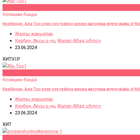
Сактап калуу
Келишим баада
Кербенде, Ала-Тоо озун-озу тейлоо менен автоунаа жуучу жайы А
Жалпы жарыялар
Кербен, Аксы р-ну
,
Жалал-Абад облусу
23.06.2024
ХИТ
V.I.P
Сактап калуу
Келишим баада
Кербенде, Ала-Тоо озун-озу тейлоо менен автоунаа жуучу жайы А
Жалпы жарыялар
Кербен, Аксы р-ну
,
Жалал-Абад облусу
23.06.2024
ХИТ
Сактап калуу