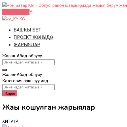
Skip
to
ЖАРЫЯ БЕРҮҮ
content
KG
БАШКЫ БЕТ
ПРОЕКТ ЖӨНҮНДӨ
ЖАРЫЯЛАР
Жалал-Абад облусу
Жалал-Абад облусу
Категория аркылуу издөө
Издөө
Жаңы кошулган жарыялар
ХИТ
V.I.P