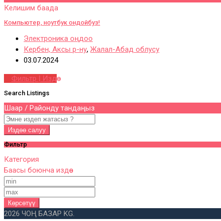
Келишим баада
Компьютер, ноутбук ондойбуз!
Электроника оңдоо
Кербен, Аксы р-ну
,
Жалал-Абад облусу
03.07.2024
Фильтр | Издөө
Search Listings
Шаар / Районду тандаңыз
Издөө салуу
Фильтр
Категория
Баасы боюнча издөө
Көрсөтүү
2026 ЧОҢ БАЗАР KG.