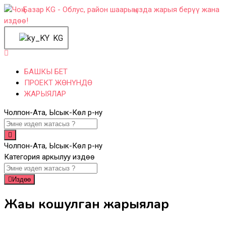
Skip
to
content
KG
БАШКЫ БЕТ
ПРОЕКТ ЖӨНҮНДӨ
ЖАРЫЯЛАР
Чолпон-Ата, Ысык-Көл р-ну
Чолпон-Ата, Ысык-Көл р-ну
Категория аркылуу издөө
Издөө
Жаңы кошулган жарыялар