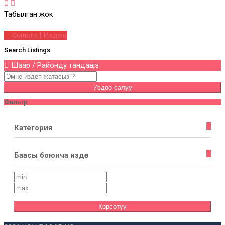
Табылган жок
Фильтр | Издөө
Search Listings
Шаар / Районду тандаңыз
Издөө салуу
Фильтр
Категория
Баасы боюнча издөө
Көрсөтүү